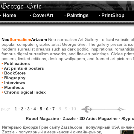
Интервью Джордж Грие сайту Zazzle.com | популярный US
· Home
· CoverArt
· Paintings
· PrintShop
Neo
Surrealism
Art.com
Neo-surrealism Art Gallery - official website o
popular computer graphic artist George Grie. The gallery presents ico
modern surrealist dreams such as dark gothic, inspirational romantici
famous digital surrealism artworks, and fine-art paintings. Giclee print
posters, limited editions, desktop wallpapers, and framed art pictures f
•
Publications
•
Art prints & posters
•
BookStore
•
Biography
•
Interviews
•
Manifesto
•
Chronological Index
page
·
·
·
·
·
·
· 8 · 9 · 10 ...
1
2
3
4
5
6
7
Robot Magazine
·
Zazzle
·
3D Artist Magazine
·
Журна
Интервью Джордж Грие сайту Zazzle.com | популярный USA онлай
Zazzle - популярный американский онлайн-рынок,