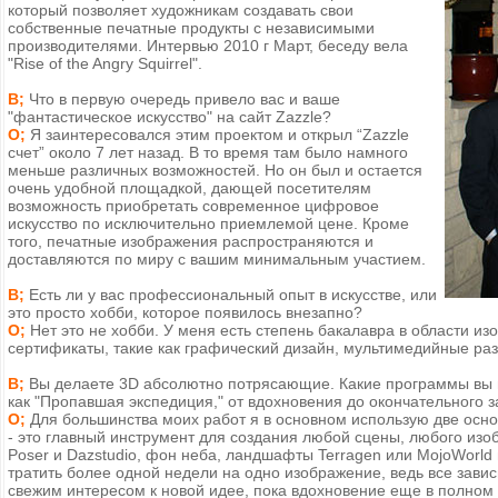
который позволяет художникам создавать свои
собственные печатные продукты с независимыми
производителями. Интервью 2010 г Mарт, беседу вела
"Rise of the Angry Squirrel".
В;
Что в первую очередь привело вас и ваше
"фантастическое искусство" на сайт Zazzle?
О;
Я заинтересовался этим проектом и открыл “Zazzle
счет” около 7 лет назад. В то время там было намного
меньше различных возможностей. Но он был и остается
очень удобной площадкой, дающей посетителям
возможность приобретать современное цифровое
искусство по исключительно приемлемой цене. Кроме
того, печатные изображения распространяются и
доставляются по миру с вашим минимальным участием.
В;
Есть ли у вас профессиональный опыт в искусстве, или
это просто хобби, которое появилось внезапно?
О;
Нет это не хобби. У меня есть степень бакалавра в области из
сертификаты, такие как графический дизайн, мультимедийные раз
В;
Вы делаете 3D абсолютно потрясающие. Какие программы вы ис
как "Пропавшая экспедиция," от вдохновения до окончательного 
О;
Для большинства моих работ я в основном использую две осн
- это главный инструмент для создания любой сцены, любого изо
Poser и Dazstudio, фон неба, ландшафты Terragen или MojoWorld и
тратить более одной недели на одно изображение, ведь все завис
свежим интересом к новой идее, пока вдохновение еще в полном 