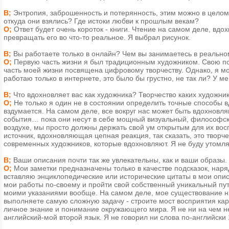
В;
Энтропия, заброшенность и потерянность, этим можно в целом
откуда они взялись? Где истоки любви к прошлым векам?
О;
Ответ будет очень короток - книги. Чтение на самом деле, вд
превращать его во что-то реальное. Я выбрал рисунок.
В;
Вы работаете только в онлайн? Чем вы занимаетесь в реальн
О;
Первую часть жизни я был традиционным художником. Свою по
часть моей жизни посвящена цифровому творчеству. Однако, я могу 
работаю только в интернете, это было бы грустно, не так ли? У м
В;
Что вдохновляет вас как художника? Творчество каких художни
О;
Не только я один не в состоянии определить точные способы вд
вздумается. На самом деле, все вокруг нас может быть вдохновля
события… пока они несут в себе мощный визуальный, философски
воздухе, мы просто должны держать свой ум открытым для их во
источник, вдохновляющая цепная реакция, так сказать, это творче
современных художников, которые вдохновляют. Я не буду утомля
В;
Ваши описания почти так же увлекательны, как и ваши образы. 
О;
Мои заметки предназначены только в качестве подсказок, нар
вставляю энциклопедические или исторические цитаты в мои опи
мои работы по-своему и пройти свой собственный уникальный пу
моими указаниями вообще. На самом деле, мое существование ни
выполняете самую сложную задачу - строите мост восприятия кар
личное знание и понимание окружающего мира. Я не ни на чем не
английский-мой второй язык. Я не говорил ни слова по-английски 