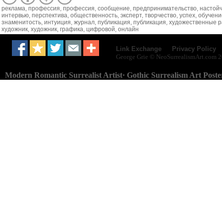
реклама, профессия, профессия, сообщение, предпринимательство, настойчи
интервью, перспектива, общественность, эксперт, творчество, успех, обучение
знаменитость, интуиция, журнал, публикация, публикация, художественные р
художник, художник, графика, цифровой, онлайн
·
Link Exchange
Privacy Policy
George Grie © NeoSurrealismArt.com
2
Neo
Surrealism
Art.com
Modern Romantic Surrealist Artist· Gothic Surrealism Art Poste