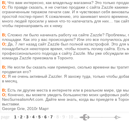
В;
Что вам интересно, как владельцу магазина? Это только прода
О;
По правде сказать, я не считаю продажи с сайта Zazzle каким
ограниченным тиражом печати сам. И я чувствовал себя виноваты
простой постер-принт. К сожалению, это занимает много времени,
много людей просили у меня что-то напечатать для них… так сай
чтобы перенаправить их к нему.
В;
Сложно ли было начинать работу на сайте Zazzle? Проблемы, 
площадки. Как это у вас происходило? Или это все получилось до
О;
Да, 7 лет назад сайт Zazzle был полной катастрофой. Это для 
понадобиться некоторое время, чтобы понять логику сайта. Есть 
профессионального подхода к сайту Zazzle. Мы уже обсуждали мно
команда Zazzle приезжала в Торонто.
В;
Не могли бы сказать нам примерно, сколько времени вы трати
продвигая его?
О;
Я не очень активный Zazzler. Я захожу туда, только чтобы доб
в месяц.
В;
Есть ли другие места в интернете или в реальном мире, где м
О;
Конечно, вы можете увидеть большинство моих цифровых раб
NeoSurrealismArt.com. Дайте мне знать, когда вы приедете в Торо
выставки.
George Grie, 2010г Mарт
page
·
·
·
·
·
·
· 8 · 9 · 10 ...
1
2
3
4
5
6
7