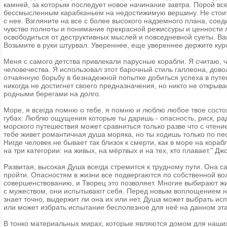
камней, за которым последует новое начинание завтра. Порой все
бессмысленным карабканьем на недостижимую вершину. Не стоит о
с нее. Взгляните на все с более высокого надземного плана, сое
чувство полноты и понимание прекрасной режиссуры и ценности 
освободиться от деструктивных мыслей и повседневной суеты. В
Возьмите в руки штурвал. Увереннее, еще увереннее держите курс
Меня с самого детства привлекали парусные корабли. Я считаю,
человечества. Я использовал этот барочный стиль галлеона, дов
отчаянную борьбу в безнадежной попытке добиться успеха в пут
никогда не достигнет своего предназначения, но никто не открыва
родными берегами на долго.
Море, я всегда помню о тебе, я помню и люблю любое твое состоя
губах. Люблю ощущения которые ты даришь - опасность, риск, р
морского путешествия может сравниться только разве что с чтени
тебе живет романтичная душа моряка, но ты ходишь только по пе
Нигде человек не бывает так близок к смерти, как в море на кора
на три категории: на живых, на мёртвых и на тех, кто плавает." Дж
Развитая, высокая Душа всегда стремится к трудному пути. Она 
пройти. Опасностям в жизни все подвергаются по собственной воле
совершенствованию, и Творец это позволяет. Многие выбирают ж
с мужеством, они испытывают себя. Перед новым воплощением на
знает точно, выдержит ли она их или нет. Душа может выбрать ис
или может избрать испытание бесполезное для неё на данном эта
В тонко материальных мирах, которые являются домом для наших 