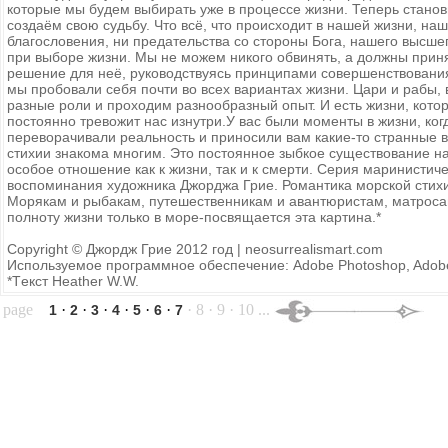
которые мы будем выбирать уже в процессе жизни. Теперь стано
создаём свою судьбу. Что всё, что происходит в нашей жизни, на
благословения, ни предательства со стороны Бога, нашего высше
при выборе жизни. Мы не можем никого обвинять, а должны прин
решение для неё, руководствуясь принципами совершенствования
мы пробовали себя почти во всех вариантах жизни. Цари и рабы,
разные роли и проходим разнообразный опыт. И есть жизни, котор
постоянно тревожит нас изнутри.У вас были моменты в жизни, ког
переворачивали реальность и приносили вам какие-то странные в
стихии знакома многим. Это постоянное зыбкое существование на
особое отношение как к жизни, так и к смерти. Серия маринистич
воспоминания художника Джорджа Грие. Романтика морской стих
Морякам и рыбакам, путешественникам и авантюристам, матроса
полноту жизни только в море-посвящается эта картина.*
Copyright © Джордж Грие 2012 год | neosurrealismart.com
Используемое программное обеспечение: Adobe Photoshop, Adobe Il
*Tекст Heather W.W.
page
·
·
·
·
·
·
· 8 · 9 · 10 ...
1
2
3
4
5
6
7