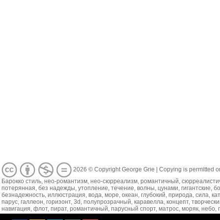
2026 © Copyright George Grie | Copying is permitted on
Барокко стиль, нео-романтизм, нео-сюрреализм, романтичный, сюрреалистиче
потерянная, без надежды, утопление, течение, волны, цунами, гигантские, б
безнадежность, иллюстрация, вода, море, океан, глубокий, природа, сила, к
парус, галлеон, горизонт, 3d, полупрозрачный, каравелла, концепт, творчески
навигация, флот, пират, романтичный, парусный спорт, матрос, моряк, небо, 