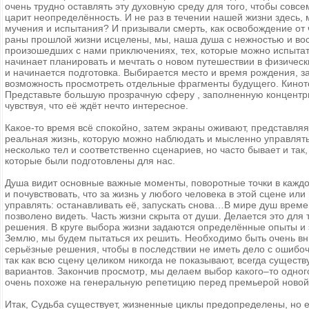
очень трудно оставлять эту духовную среду для того, чтобы совсе
царит неопределённость. И не раз в течении нашей жизни здесь, 
мучения и испытания? И призывали смерть, как освобождение от 
раны прошлой жизни исцелены, мы, наша душа с нежностью и вос
произошедших с нами приключениях, тех, которые можно испытат
начинает планировать и мечтать о новом путешествии в физиче
и начинается подготовка. Выбирается место и время рождения, зат
возможность просмотреть отдельные фрагменты будущего. Киноте
Представьте большую прозрачную сферу , заполненную концентри
чувствуя, что её ждёт нечто интересное.
Какое-то время всё спокойно, затем экраны оживают, представля
реальная жизнь, которую можно наблюдать и мысленно управлят
несколько тел и соответственно сценариев, но часто бывает и так
которые были подготовлены для нас.
Душа видит основные важные моменты, поворотные точки в каждо
и почувствовать, что за жизнь у любого человека в этой сцене и
управлять: останавливать её, запускать снова…В мире душ времен
позволено видеть. Часть жизни скрыта от души. Делается это для
решения. В круге выбора жизни задаются определённые опыты и 
Землю, мы будем пытаться их решить. Необходимо быть очень вн
серьёзные решения, чтобы в последствии не иметь дело с ошиб
так как всю сцену целиком никогда не показывают, всегда сущес
вариантов. Закончив просмотр, мы делаем выбор какого–то одног
очень похоже на генеральную репетицию перед премьерой новой
Итак, Судьба существует, жизненные циклы предопределены, но е