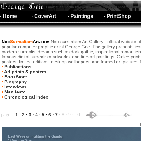
Последняя Волна или Битва с Гигантами, сюрреал марини
· Home
· CoverArt
· Paintings
· PrintShop
Neo
Surrealism
Art.com
Neo-surrealism Art Gallery - official website o
popular computer graphic artist George Grie. The gallery presents ico
modern surrealist dreams such as dark gothic, inspirational romantici
famous digital surrealism artworks, and fine-art paintings. Giclee print
posters, limited editions, desktop wallpapers, and framed art pictures f
•
Publications
•
Art prints & posters
•
BookStore
•
Biography
•
Interviews
•
Manifesto
•
Chronological Index
page
·
·
·
·
·
·
· 8 · 9 · 10 ...
1
2
3
4
5
6
7