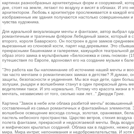
картинах разнообразных архитектурных форм и сооружений, котор
дне, стоят на земле, летают по воздуху и висят в облаках. И это 
архитектором. Любовь к архитектуре прослеживается в каждой ег
изображенные им здания получаются настолько совершенными и
чувства художника.
Для идеальной визуализации мечты и фантазии, автор выбрал од
романтичным и трагичным флёром Лебединый замок, который в 
второго, короля Баварского. Он построен в духе замков средневе
вырезанные из слоновой кости, парят над деревьями. Это сбывша
прекрасными башенками и галереями, кажущийся театральной де
образ этого замка в мультфильме «Белоснежка и семь гномов» (1
путешествия по Европе, вдохновил его на создание музыки к бале
"Это работа как бы напоминание об источнике нашей мечты и во
так часто мечтаем о романтических замках в детстве? Я думаю, 
защиты, безопасности и уединения. Мы все еще дети, один боль
золушки, рыцари и волшебники станут в один прекрасный день 
водителями такси. И это нормально. Потому что красота жизни в
мечтать, независимо от того, сколько нам лет..." Джордж Грие.
Картина "Замок в небе или облака разбитой мечты" возвышенный 
составленный из самых романтичных и фантазийных элементов. Зд
волшебное освещение восхода солнца, золотая, оранжевая, белая
пастель небесного пространства. Царство ветров, стихия воздуха
полета фантазии, прекрасной и недосягаемой мечты. Ведь воздух
и мифических крылатых созданий. Облака как в ладонях, нежно д
мира. Мира интриг, непонимания и недоброжелательства. И хотя