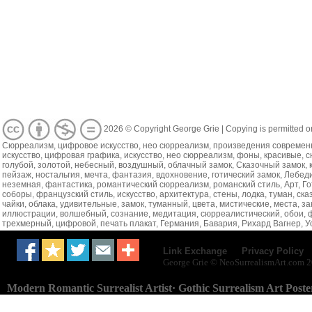
2026 © Copyright George Grie | Copying is permitted on
Сюрреализм, цифровое искусство, нео сюрреализм, произведения современно
искусство, цифровая графика, искусство, нео сюрреализм, фоны, красивые,
голубой, золотой, небесный, воздушный, облачный замок, Сказочный замок, к
пейзаж, ностальгия, мечта, фантазия, вдохновение, готический замок, Лебе
неземная, фантастика, романтический сюрреализм, романский стиль, Арт, Го
соборы, французский стиль, искусство, архитектура, стены, лодка, туман, с
чайки, облака, удивительные, замок, туманный, цвета, мистические, места, з
иллюстрации, волшебный, сознание, медитация, сюрреалистический, обои, 
трехмерный, цифровой, печать плакат, Германия, Бавария, Рихард Вагнер, 
·
Link Exchange
Privacy Policy
George Grie © NeoSurrealismArt.com
2
Neo
Surrealism
Art.com
Modern Romantic Surrealist Artist· Gothic Surrealism Art Poste