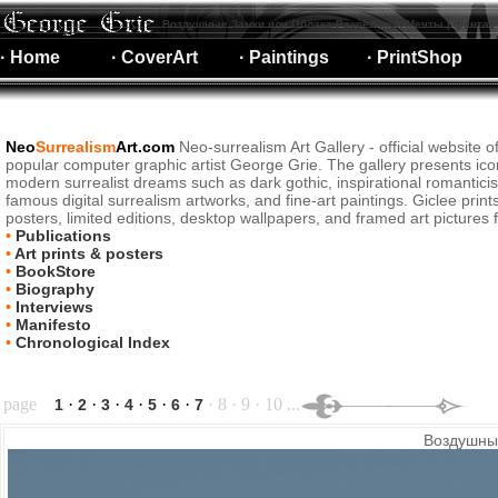
Воздушные Замки или Облака Развеянной Мечты | фантас
· Home
· CoverArt
· Paintings
· PrintShop
Neo
Surrealism
Art.com
Neo-surrealism Art Gallery - official website o
popular computer graphic artist George Grie. The gallery presents ico
modern surrealist dreams such as dark gothic, inspirational romantici
famous digital surrealism artworks, and fine-art paintings. Giclee print
posters, limited editions, desktop wallpapers, and framed art pictures f
•
Publications
•
Art prints & posters
•
BookStore
•
Biography
•
Interviews
•
Manifesto
•
Chronological Index
page
·
·
·
·
·
·
· 8 · 9 · 10 ...
1
2
3
4
5
6
7
Воздушны