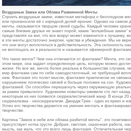
Воздушные Замки или Облака Развеянной Мечты
Строить воздушные замки, известная метафора о бесплодном меч
или произносили её с изрядной долей иронии. Однако на самом де
мечты, оказывается творцом своей судьбы. Каждый человек храни
самые близкие друзья не знают порой, какие "волшебные замки" 
представляя на миг, что все вокруг может изменится к лучшему,
в эти мечты достаточно энергии, чувства и убеждения. Мы не вер
что они могут воплотиться в действительность. Эта склонность на
не воплощать их в реальности и называется эфемерной фантазие
Что такое мечта? Чем она отличается от фантазии? Мечта, это ско
этом мире, она задает определенную цель, которую можно достичь
жизни. Но все же, мечта более реальна в большинстве случаев, че
мир фантазии сам по себе самодостаточный, не требующий вопл
нем. Фантазия это полет мысли, фантазия практически не связана
нарушением логических связей и больше похожее на сон. Художн
фантазией. Он способен перешагнуть через окружающую реальнос
за рамки привычного. Художники новаторы оживили сто лет назад
некоторым из них появился сюрреалистический жанр. В конце 20
сюрреализма - неосюрреализм. Джордж Грие - один из ярких и и
Успех его творчества держится на умении мечтать и фантазиров
творчестве.
Картина "Замок в небе или облака разбитой мечты", это позитивн
присутствует нотка грусти. Добрая, светлая, сказочная работа, н
мысль, как жаль, что это всего лишь фантазия. Отличительная че