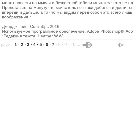
может навести на мысли о безвестной гибели мечтателя это не е
Представьте на минуту что мечтатель всё таки добился и достиг с
впереди и дальше, а то что мы видим перед собой это всего лишь 
воображения.*
Джордж Грие, Сентябрь 2016
Используемое программное обеспечение: Adobe Photoshop®, Adobe 
*Редакция текста: Heather W.W.
page
·
·
·
·
·
·
· 8 · 9 · 10 ...
1
2
3
4
5
6
7