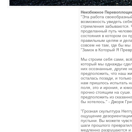
Неизбежное Перевоплощен
"Эта работа своеобразный
возможность увидеть себя
стремления забываются. Ч
проделанный путь человек
состояния в котором он п
правильным целям и дела
совсем не там, где бы мы
"Замок в Который Я Превр
Мы строим себя сами, вс
который мы однажды сдел
них осознанные, другие н
предположить, что наш ж
осталась позади, и тольк
нам пришлось испытать на
поля, это и ирония, и юм
прочно стоящим на суше. 
предположить из сказанно
бы хотелось." - Джорж Гр
"Грозная скульптура Непт
ощущение дезориентации.
пустыни. Вы можете чувств
шаги прошлого превратили
медленно разрушаются и 