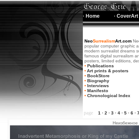
Неизбе
· Home
· CoverArt
Neo
Surrealism
Art.com
Neo
popular computer graphic ar
modern surrealist dreams su
famous digital surrealism ar
posters, limited editions, d
•
Publications
•
Art prints & posters
•
BookStore
•
Biography
•
Interviews
•
Manifesto
•
Chronological Index
page
·
·
·
·
·
·
1
2
3
4
5
6
Неизбежное 