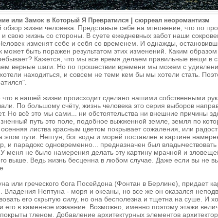
ие или Замок в Который Я Превратился | сюрреал неоромантизм
 обзор жизни человека. Представьте себе на мгновение, что по про
 и свою жизнь со стороны. В суете ежедневных забот наши сокров
еловек изменят себе и себя со временем. И однажды, остановивши
 может быть поражен результатом этих изменений. Каким образом
ребывает? Кажется, что мы все время делаем правильные вещи в с
ем верные шаги. Но по прошествии времени мы можем с удивлен
 хотели находиться, и совсем не теми кем бы мы хотели стать. Поэ
атился".
ё что в нашей жизни происходит сделано нашими собственными ру
али. По большому счёту, жизнь человека это серия выборов напра
ет. Но всё это мы сами... ни обстоятельства ни внешние причины з
изненный путь это поле, подобное выжженной земле, земля по кот
о осенняя листва красным цветом покрывает сожаления, или радост
 этом пути. Нептун, бог воды и морей поставлен в картине намер
ор, и парадокс одновременно... предназначен был владычествовать
У меня не было намерения делать эту картину мрачной и зловеще
го выше. Ведь жизнь бесценна в любом случае. Даже если вы не вы
ие
уна или греческого бога Посейдона (Фонтан в Берлине), придает к
 Владения Нептуна - моря и океаны, но все же он оказался непо
овать его скрытую силу, но она бесполезна и тщетна на суше. И хо
 его в каменное изваяние. Возможно, именно поэтому этажи вели
покрыты тленом. Добавление архитектурных элементов архитектор