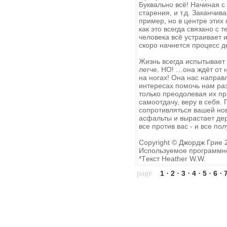
Буквально всё! Начиная с
старения, и т.д. Заканчи
пример, но в центре этих 
как это всегда связано с 
человека всё устраивает и
скоро начнется процесс д
Жизнь всегда испытывает 
легче. НО! …она ждёт от н
на ногах! Она нас направ
интересах помочь нам раз
только преодолевая их пр
самоотдачу, веру в себя.
сопротивляться вашей нов
асфальты и вырастает дер
все против вас - и все пол
Copyright © Джордж Грие 2
Используемое программное
*Tекст Heather W.W.
page
·
·
·
·
·
·
1
2
3
4
5
6