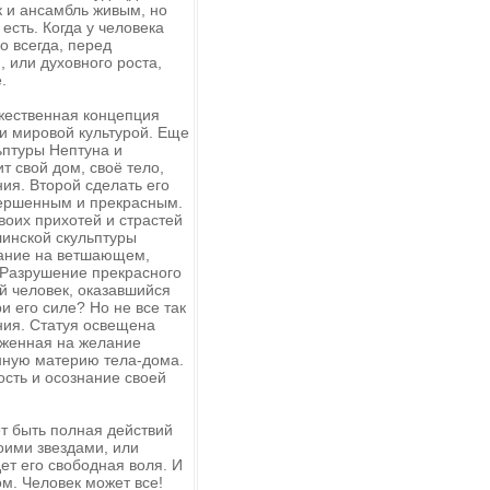
к и ансамбль живым, но
есть. Когда у человека
о всегда, перед
 или духовного роста,
.
жественная концепция
и мировой культурой. Еще
ьптуры Нептуна и
т свой дом, своё тело,
ния. Второй сделать его
овершенным и прекрасным.
воих прихотей и страстей
линской скульптуры
мание на ветшающем,
 Разрушение прекрасного
й человек, оказавшийся
и его силе? Но не все так
ания. Статуя освещена
ноженная на желание
енную материю тела-дома.
ость и осознание своей
ет быть полная действий
оими звездами, или
ет его свободная воля. И
ом. Человек может все!