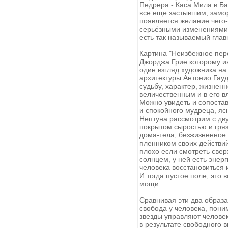
Педрера - Каса Мила в Ба
все еще застывшим, замор
появляется желание чего-
серьёзными изменениями,
есть так называемый глав
Картина "Неизбежное пер
Джорджа Грие которому и
один взгляд художника на
архитектуры Антонио Гауд
судьбу, характер, жизнен
величественным и в его в
Можно увидеть и сопостав
и спокойного мудреца, яс
Нептуна рассмотрим с дв
покрытом сыростью и гря
дома-тела, безжизненное
пленником своих действий
плохо если смотреть свер
солнцем, у ней есть энер
человека восстановиться 
И тогда пустое поле, это 
мощи.
Сравнивая эти два образа
свобода у человека, пони
звезды управляют человек
в результате свободного 