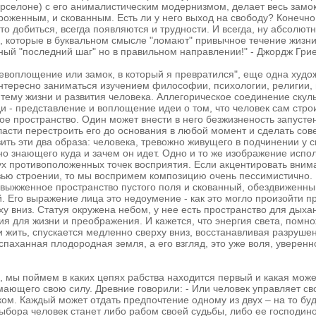
рселоне) с его анималистическим модернизмом, делает весь замо
оженным, и скованным. Есть ли у него выход на свободу? Конечно 
то добиться, всегда появляются и трудности. И всегда, ну абсолютн
 которые в буквальном смысле "ломают" привычное течение жизни,
ный "последний шаг" но в правильном направлении!" - Джордж Грие
евоплощение или замок, в который я превратился", еще одна худо
нтересно заниматься изучением философии, психологии, религии, 
 тему жизни и развития человека. Аллегорическое соединение скул
и - представление и воплощение идеи о том, что человек сам строи
ное пространство. Один может внести в него безжизненость запусте
ласти перестроить его до основания в любой момент и сделать с
ить эти два образа: человека, тревожно живущего в подчинении у с
но знающего куда и зачем он идет. Одно и то же изображение испо
ух противоположенных точек восприятия. Если акцентировать вни
зью строении, то мы воспримем композицию очень пессимистично.
 выжженное пространство пустого поля и скованный, обездвиженны
. Его выражение лица это недоумение - как это могло произойти пр
ху вниз. Статуя окружена небом, у нее есть пространство для дых
гия для жизни и преображения. И кажется, что энергия света, пом
и жить, спускается медленно сверху вниз, восстанавливая разруш
вспаханная плодородная земля, а его взгляд, это уже воля, уверенн
, мы поймем в каких цепях рабства находится первый и какая мож
мающего свою силу. Древние говорили: - Или человек управляет св
ом. Каждый может отдать предпочтение одному из двух – на то буд
выбора человек станет либо рабом своей cудьбы, либо ее господин