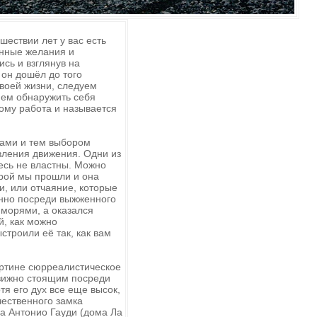
шествии лет у вас есть
енные желания и
сь и взглянув на
 он дошёл до того
воей жизни, следуем
ием обнаружить себя
тому работа и называется
ками и тем выбором
вления движения. Одни из
десь не властны. Можно
орой мы прошли и она
и, или отчаяние, которые
енно посреди выжженного
 морями, а оказался
й, как можно
строили её так, как вам
артине сюрреалистическое
движно стоящим посреди
тя его дух все еще высок,
чественного замка
а Антонио Гауди (дома Ла