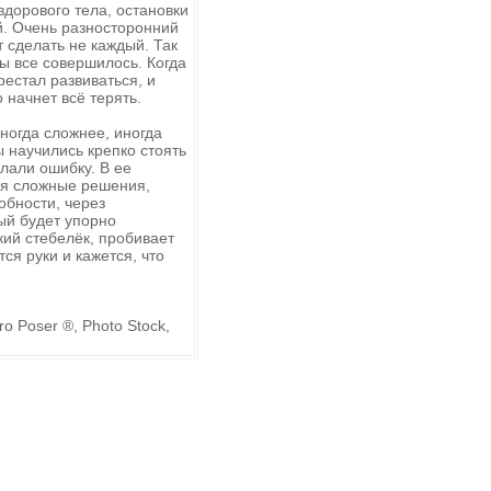
здорового тела, остановки
ий. Очень разносторонний
т сделать не каждый. Так
бы все совершилось. Когда
рестал развиваться, и
 начнет всё терять.
иногда сложнее, иногда
ы научились крепко стоять
елали ошибку. В ее
ая сложные решения,
обности, через
ый будет упорно
кий стебелёк, пробивает
ся руки и кажется, что
 Poser ®, Photo Stock,