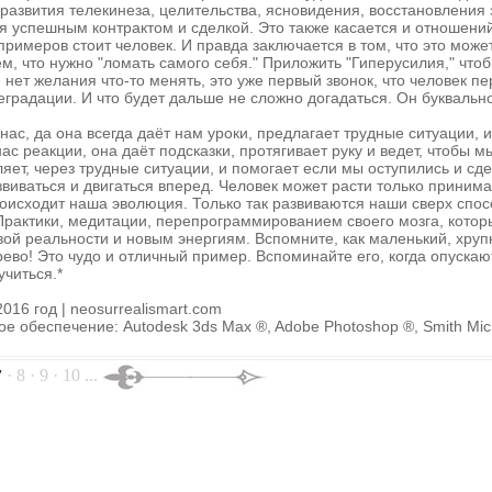
 развития телекинеза, целительства, ясновидения, восстановления 
вая успешным контрактом и сделкой. Это также касается и отношен
примеров стоит человек. И правда заключается в том, что это може
тем, что нужно "ломать самого себя." Приложить "Гиперусилия," что
 нет желания что-то менять, это уже первый звонок, что человек пе
еградации. И что будет дальше не сложно догадаться. Он буквально
нас, да она всегда даёт нам уроки, предлагает трудные ситуации, 
ас реакции, она даёт подсказки, протягивает руку и ведет, чтобы м
ляет, через трудные ситуации, и помогает если мы оступились и сд
виваться и двигаться вперед. Человек может расти только приним
оисходит наша эволюция. Только так развиваются наши сверх спос
 Практики, медитации, перепрограммированием своего мозга, котор
ой реальности и новым энергиям. Вспомните, как маленький, хруп
ево! Это чудо и отличный пример. Вспоминайте его, когда опускают
учиться.*
016 год | neosurrealismart.com
 обеспечение: Autodesk 3ds Max ®, Adobe Photoshop ®, Smith Micro
· 8 · 9 · 10 ...
7