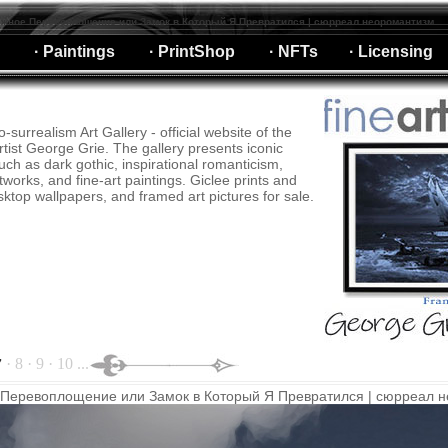
жное Перевоплощение или Замок в Который Я Превратился | сюрреал неоромантизм
· Paintings
· PrintShop
· NFTs
· Licensing
-surrealism Art Gallery - official website of the
tist George Grie. The gallery presents iconic
ch as dark gothic, inspirational romanticism,
tworks, and fine-art paintings. Giclee prints and
esktop wallpapers, and framed art pictures for sale.
· 8 · 9 · 10 ...
7
Перевоплощение или Замок в Который Я Превратился | сюрреал 