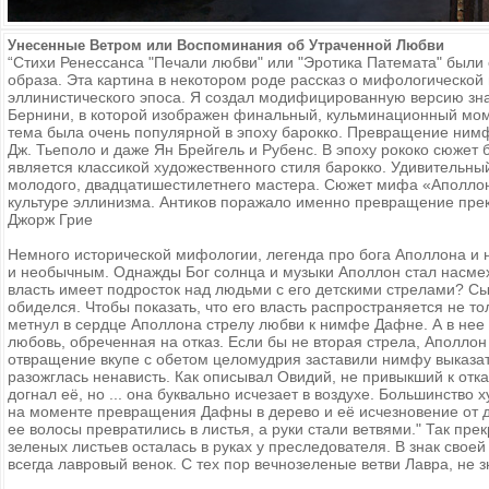
Унесенные Ветром или Воспоминания об Утраченной Любви
“Стихи Ренессанса "Печали любви" или "Эротика Патемата" были 
образа. Эта картина в некотором роде рассказ о мифологической
эллинистического эпоса. Я создал модифицированную версию з
Бернини, в которой изображен финальный, кульминационный мо
тема была очень популярной в эпоху барокко. Превращение ним
Дж. Тьеполо и даже Ян Брейгель и Рубенс. В эпоху рококо сюжет
является классикой художественного стиля барокко. Удивительны
молодого, двадцатишестилетнего мастера. Сюжет мифа «Аполлон
культуре эллинизма. Антиков поражало именно превращение прекр
Джорж Грие
Немного историческoй мифологии, легенда про бога Аполлона и
и необычным. Однажды Бог солнца и музыки Аполлон стал насмех
власть имеет подросток над людьми с его детскими стрелами? С
обиделся. Чтобы показать, что его власть распространяется не т
метнул в сердце Аполлона стрелу любви к нимфе Дафне. А в нее 
любовь, обреченная на отказ. Если бы не вторая стрела, Аполлон
отвращение вкупе с обетом целомудрия заставили нимфу выказат
разожглась ненависть. Как описывал Овидий, не привыкший к отк
догнал её, но ... она буквально исчезает в воздухе. Большинств
на моменте превращения Дафны в дерево и её исчезновение от до
ее волосы превратились в листья, а руки стали ветвями." Так пре
зеленых листьев осталась в руках у преследователя. В знак свое
всегда лавровый венок. С тех пор вечнозеленые ветви Лавра, не 