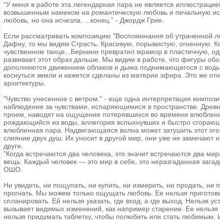
“У меня в работе эта легендарная пара не является иллюстрацией
возвышенным намеком на романтическую любовь и печальную исто
любовь, но она исчезла, ...конец.” - Джордж Грие.
Если рассматривать композицию "Воспоминания об утраченной л
Дафну, то мы видим Страсть. Красивую, порывистую, огненную. Ко
чувственном танце...Бернини превратил мрамор в пластичную, о
развивает этот образ дальше. Мы видим в работе, что фигуры о
дополняются движением облаков и дыма поднимающегося с воды.
коснуться земли и кажется сделаны из материи эфира. Это же от
архитектуры.
"Чувство унесенное с ветром." - еще одна интерпретация композ
наблюдение за чувствами, испаряющимися в пространстве. Древн
проем, наводят на ощущение потерявшихся во времени влюбленн
рождающийся из воды, аллегория вспыхнувших и быстро сгорающих
влюбленная пара. Надвигающаяся волна может затушить этот огонь
слияние двух душ. Их уносит в другой мир, они уже не замечают н
друге.
"Когда встречаются два человека, это значит встречаются два мир
вещь. Каждый человек — это мир в себе, это неразгаданная зага
ОШО.
Ни увидеть, ни пощупать, ни купить, ни измерить, ни продать, ни п
прогнать. Мы можем только ощущать любовь. Ее нельзя приготови
спланировать. Ей нельзя указать, где вход, а где выход. Нельзя у
вызывает видимых изменений, как например старение. Ее нельзя н
нельзя придумать таблетку, чтобы полюбить или стать любимым. Из