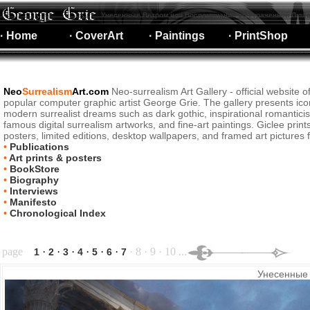
Унесенные Ветром или Воспоминания об Утраченной Любв
· Home
· CoverArt
· Paintings
· PrintShop
Neo
Surrealism
Art.com
Neo-surrealism Art Gallery - official website o
popular computer graphic artist George Grie. The gallery presents ico
modern surrealist dreams such as dark gothic, inspirational romantici
famous digital surrealism artworks, and fine-art paintings. Giclee print
posters, limited editions, desktop wallpapers, and framed art pictures f
•
Publications
•
Art prints & posters
•
BookStore
•
Biography
•
Interviews
•
Manifesto
•
Chronological Index
page
·
·
·
·
·
·
· 8 · 9 · 10 ...
1
2
3
4
5
6
7
Унесенные 