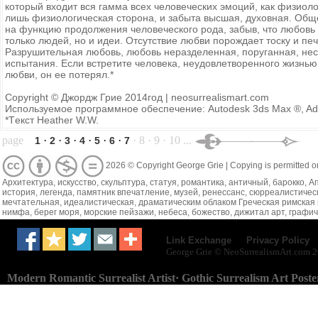
который входит вся гамма всех человеческих эмоций, как физиолог
лишь физиологическая сторона, и забыта высшая, духовная. Обще
на функцию продолжения человеческого рода, забыв, что любовь 
только людей, но и идеи. Отсутствие любви порождает тоску и п
Разрушительная любовь, любовь неразделенная, поруганная, нес
испытания. Если встретите человека, неудовлетворенного жизнью, 
любви, он ее потерял.*
Copyright © Джордж Грие 2014год | neosurrealismart.com
Используемое программное обеспечение: Autodesk 3ds Max ®, Adob
*Tекст Heather W.W.
page
·
·
·
·
·
·
· 8 · 9 · 10 ...
1
2
3
4
5
6
7
2026 © Copyright George Grie | Copying is permitted on
Архитектура, искусство, скульптура, статуя, романтика, античный, барокко, 
история, легенда, памятник впечатление, музей, ренессанс, сюрреалистичес
мечтательная, идеалистическая, драматическим облаком Греческая римская 
нимфа, берег моря, морские пейзажи, небеса, божество, дижитал арт, графи
·
Link Exchange
Privacy Policy
George Grie © NeoSurrealismArt.com
2
Neo
Surrealism
Art.com
Modern Romantic Surrealist Artist· Gothic Surrealism Art Poste